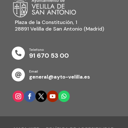
Plaza de la Constitución, 1
28891 Velilla de San Antonio (Madrid)
Telefono

91 670 53 00
Email

general@ayto-velilla.es