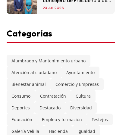
consejero de Presidencia de
la Comunidad de Madrid
23 Jul, 2026
Categorías
Alumbrado y Mantenimiento urbano
Atención al ciudadano
Ayuntamiento
Bienestar animal
Comercio y Empresas
Consumo
Contratación
Cultura
Deportes
Destacado
Diversidad
Educación
Empleo y formación
Festejos
Galería Velilla
Hacienda
Igualdad