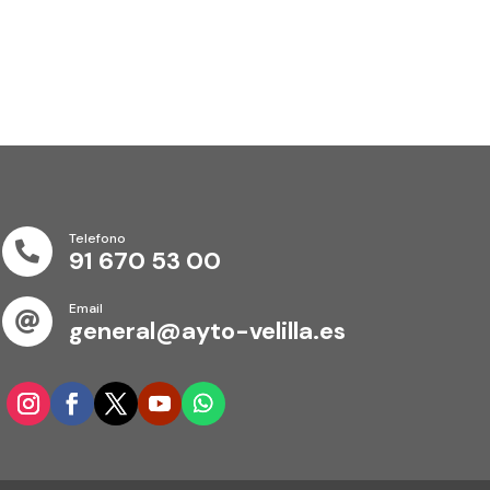
Telefono

91 670 53 00
Email

general@ayto-velilla.es