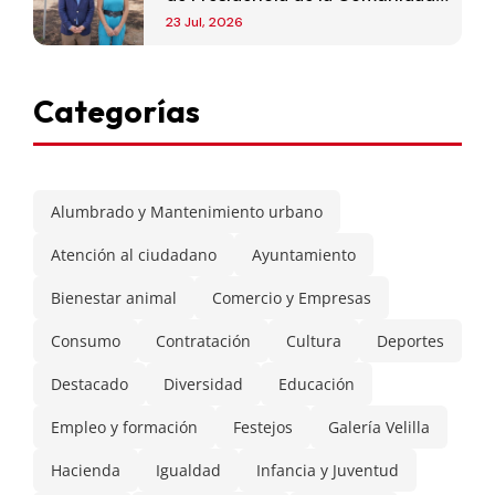
de Madrid
23 Jul, 2026
Categorías
Alumbrado y Mantenimiento urbano
Atención al ciudadano
Ayuntamiento
Bienestar animal
Comercio y Empresas
Consumo
Contratación
Cultura
Deportes
Destacado
Diversidad
Educación
Empleo y formación
Festejos
Galería Velilla
Hacienda
Igualdad
Infancia y Juventud