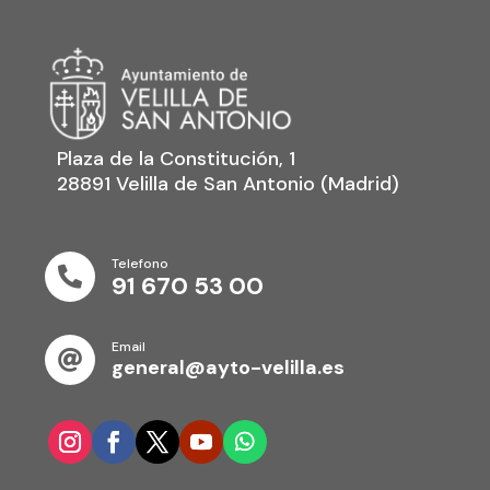
Plaza de la Constitución, 1
28891 Velilla de San Antonio (Madrid)
Telefono

91 670 53 00
Email

general@ayto-velilla.es