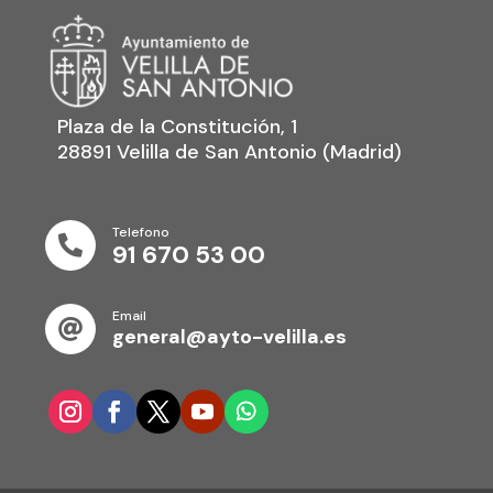
Plaza de la Constitución, 1
28891 Velilla de San Antonio (Madrid)
Telefono

91 670 53 00
Email

general@ayto-velilla.es