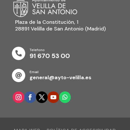
Plaza de la Constitución, 1
28891 Velilla de San Antonio (Madrid)
Telefono

91 670 53 00
Email

general@ayto-velilla.es