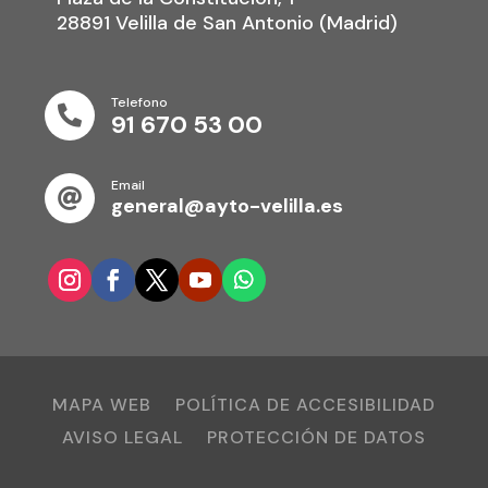
28891 Velilla de San Antonio (Madrid)
Telefono

91 670 53 00
Email

general@ayto-velilla.es
MAPA WEB
POLÍTICA DE ACCESIBILIDAD
AVISO LEGAL
PROTECCIÓN DE DATOS