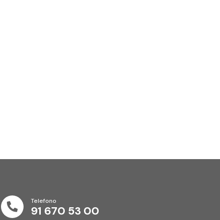
Telefono

91 670 53 00