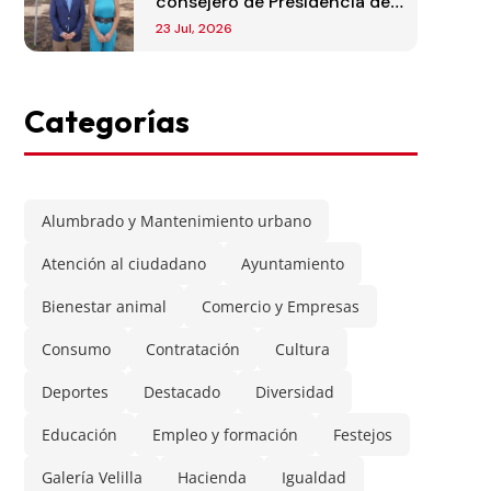
consejero de Presidencia de
la Comunidad de Madrid
23 Jul, 2026
Categorías
Alumbrado y Mantenimiento urbano
Atención al ciudadano
Ayuntamiento
Bienestar animal
Comercio y Empresas
Consumo
Contratación
Cultura
Deportes
Destacado
Diversidad
Educación
Empleo y formación
Festejos
Galería Velilla
Hacienda
Igualdad