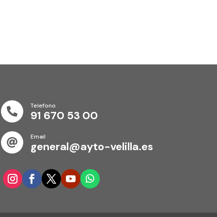
Telefono

91 670 53 00
Email

general@ayto-velilla.es