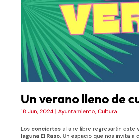
Un verano lleno de c
18 Jun, 2024
|
Ayuntamiento
,
Cultura
Los
conciertos
al aire libre regresarán este
laguna El Raso
. Un espacio que nos invita a d