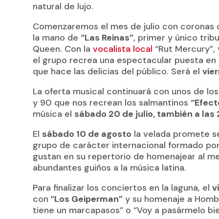
natural de lujo.
Comenzaremos el mes de julio con coronas d
la mano de
“Las Reinas”
, primer y único tri
Queen. Con la
vocalista local
“Rut Mercury”, 
el grupo recrea una espectacular puesta en
que hace las delicias del público. Será el
vier
La oferta musical continuará con unos de lo
y 90 que nos recrean los salmantinos
“Efect
música el
sábado 20 de julio, también a las
El
sábado 10 de agosto
la velada promete s
grupo de carácter internacional formado p
gustan en su repertorio de homenajear al me
abundantes guiños a la música latina.
Para finalizar los conciertos en la laguna, el
v
con
“Los Geiperman”
y su homenaje a Hombr
tiene un marcapasos” o “Voy a pasármelo bie