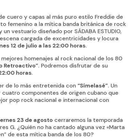
e cuero y capas al más puro estilo Freddie de
buto femenino a la mítica banda británica de rock
y un vestuario diseñado por SÁDABA ESTUDIO,
 escena cargada de excentricidades y locura
nes 12 de julio a las 22:00 horas
.
s mejores homenajes al rock nacional de los 80
o Retroactivo”
. Podremos disfrutar de su
 22:00 horas
.
er de lo más entretenida con
“Símelasé”
. Un
or cuatro componentes de origen cubano que
jor pop rock nacional e internacional con
iernes 23 de agosto
cerraremos la temporada
es G. ¿Quién no ha cantado alguna vez «Marta
n” de esta mítica banda de los 80?