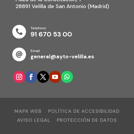
28891 Velilla de San Antonio (Madrid)
Telefono

91 670 53 00
Email

general@ayto-velilla.es
MAPA WEB
POLÍTICA DE ACCESIBILIDAD
AVISO LEGAL
PROTECCIÓN DE DATOS