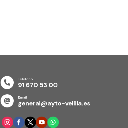
Telefono

91 670 53 00
Email

general@ayto-velilla.es