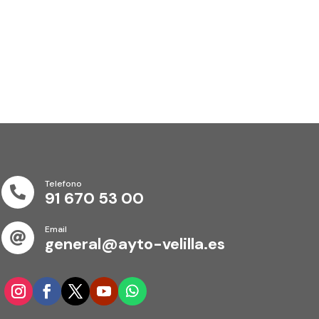
Telefono

91 670 53 00
Email

general@ayto-velilla.es