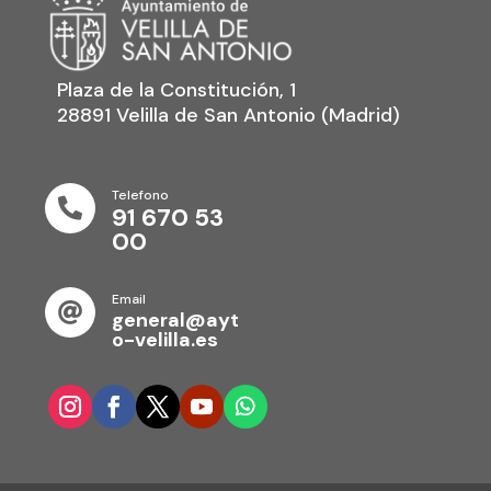
Plaza de la Constitución, 1
28891 Velilla de San Antonio (Madrid)
Telefono

91 670 53
00
Email

general@ayt
o-velilla.es