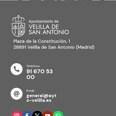
Plaza de la Constitución, 1
28891 Velilla de San Antonio (Madrid)
Telefono

91 670 53
00
Email

general@ayt
o-velilla.es