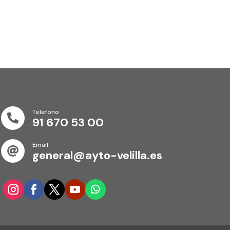
Telefono

91 670 53 00
Email

general@ayto-velilla.es