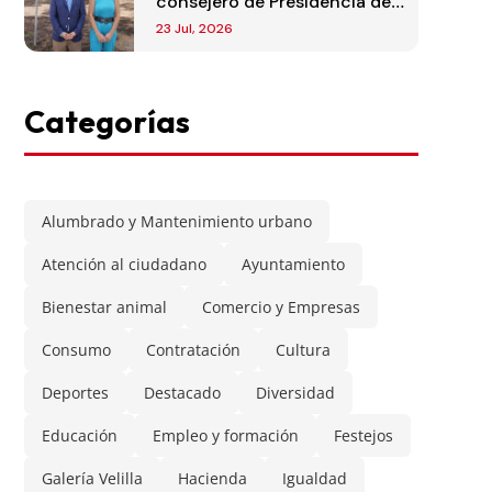
consejero de Presidencia de
la Comunidad de Madrid
23 Jul, 2026
Categorías
Alumbrado y Mantenimiento urbano
Atención al ciudadano
Ayuntamiento
Bienestar animal
Comercio y Empresas
Consumo
Contratación
Cultura
Deportes
Destacado
Diversidad
Educación
Empleo y formación
Festejos
Galería Velilla
Hacienda
Igualdad