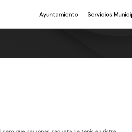
Ayuntamiento
Servicios Munici
nero que neuronas, raqueta de tenis en ristre