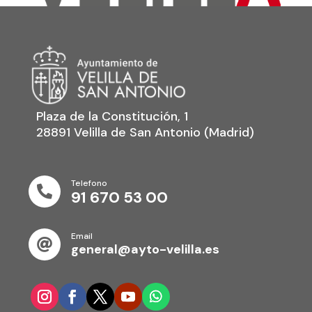
Plaza de la Constitución, 1
28891 Velilla de San Antonio (Madrid)
Telefono

91 670 53 00
Email

general@ayto-velilla.es