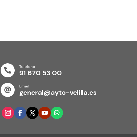
Telefono

91 670 53 00
Email

general@ayto-velilla.es