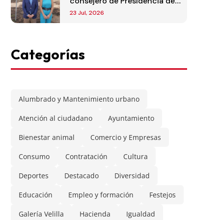
consejero de Presidencia de
la Comunidad de Madrid
23 Jul, 2026
Categorías
Alumbrado y Mantenimiento urbano
Atención al ciudadano
Ayuntamiento
Bienestar animal
Comercio y Empresas
Consumo
Contratación
Cultura
Deportes
Destacado
Diversidad
Educación
Empleo y formación
Festejos
Galería Velilla
Hacienda
Igualdad