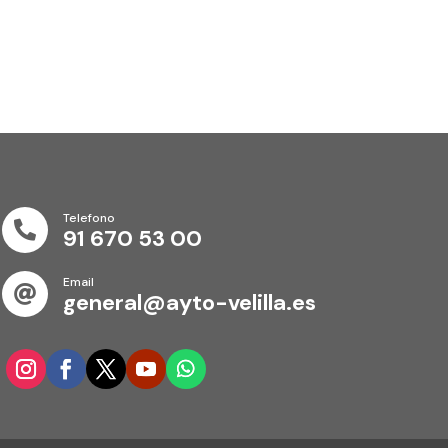
Telefono

91 670 53 00
Email

general@ayto-velilla.es