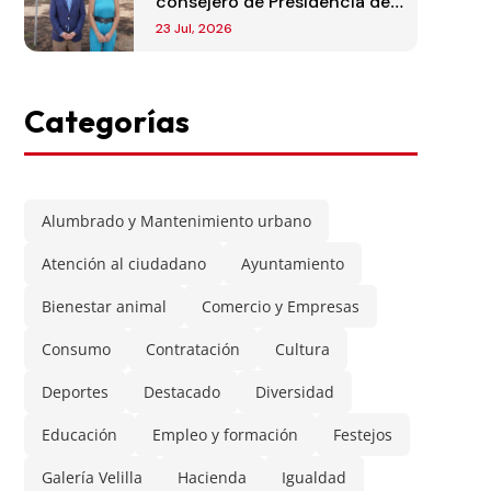
consejero de Presidencia de
la Comunidad de Madrid
23 Jul, 2026
Categorías
Alumbrado y Mantenimiento urbano
Atención al ciudadano
Ayuntamiento
Bienestar animal
Comercio y Empresas
Consumo
Contratación
Cultura
Deportes
Destacado
Diversidad
Educación
Empleo y formación
Festejos
Galería Velilla
Hacienda
Igualdad