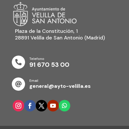
Plaza de la Constitución, 1
28891 Velilla de San Antonio (Madrid)
Telefono

91 670 53 00
Email

general@ayto-velilla.es