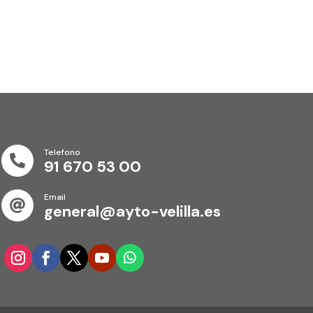
Telefono

91 670 53 00
Email

general@ayto-velilla.es