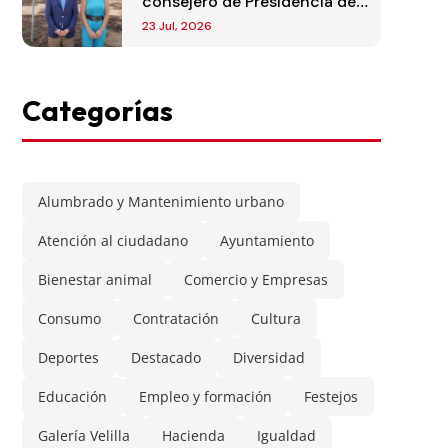
consejero de Presidencia de
la Comunidad de Madrid
23 Jul, 2026
Categorías
Alumbrado y Mantenimiento urbano
Atención al ciudadano
Ayuntamiento
Bienestar animal
Comercio y Empresas
Consumo
Contratación
Cultura
Deportes
Destacado
Diversidad
Educación
Empleo y formación
Festejos
Galería Velilla
Hacienda
Igualdad