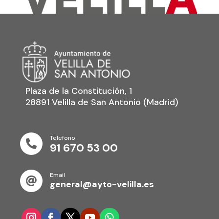
Plaza de la Constitución, 1
28891 Velilla de San Antonio (Madrid)
Telefono

91 670 53 00
Email

general@ayto-velilla.es