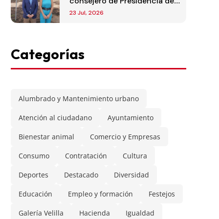
consejero de Presidencia de
la Comunidad de Madrid
23 Jul, 2026
Categorías
Alumbrado y Mantenimiento urbano
Atención al ciudadano
Ayuntamiento
Bienestar animal
Comercio y Empresas
Consumo
Contratación
Cultura
Deportes
Destacado
Diversidad
Educación
Empleo y formación
Festejos
Galería Velilla
Hacienda
Igualdad