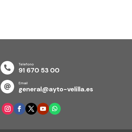
Telefono

91 670 53 00
Email

general@ayto-velilla.es