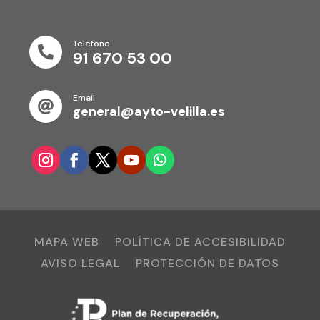
Telefono

91 670 53 00
Email

general@ayto-velilla.es
MAPA WEB
POLÍTICA DE ACCESIBILIDAD
AVISO LEGAL
PROTECCIÓN DE DATOS