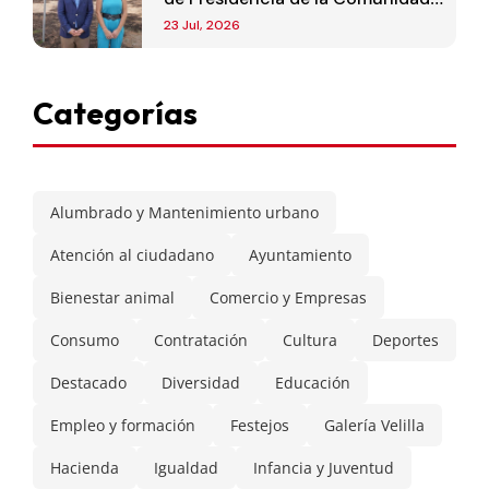
de Madrid
23 Jul, 2026
Categorías
Alumbrado y Mantenimiento urbano
Atención al ciudadano
Ayuntamiento
Bienestar animal
Comercio y Empresas
Consumo
Contratación
Cultura
Deportes
Destacado
Diversidad
Educación
Empleo y formación
Festejos
Galería Velilla
Hacienda
Igualdad
Infancia y Juventud