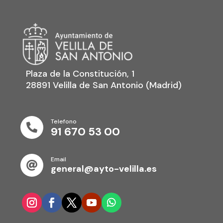
Plaza de la Constitución, 1
28891 Velilla de San Antonio (Madrid)
Telefono

91 670 53 00
Email

general@ayto-velilla.es