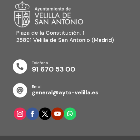
Plaza de la Constitución, 1
28891 Velilla de San Antonio (Madrid)
Telefono

91 670 53 00
Email

general@ayto-velilla.es