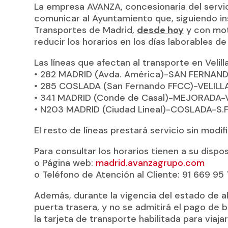
La empresa AVANZA, concesionaria del servic
comunicar al Ayuntamiento que, siguiendo in
Transportes de Madrid,
desde hoy
y con mot
reducir los horarios en los días laborables d
Las líneas que afectan al transporte en Velill
• 282 MADRID (Avda. América)-SAN FERNA
• 285 COSLADA (San Fernando FFCC)-VELIL
• 341 MADRID (Conde de Casal)-MEJORADA-
• N203 MADRID (Ciudad Lineal)-COSLADA-S
El resto de líneas prestará servicio sin modif
Para consultar los horarios tienen a su dispos
o Página web:
madrid.avanzagrupo.com
o Teléfono de Atención al Cliente: 91 669 95
Además, durante la vigencia del estado de ala
puerta trasera, y no se admitirá el pago de b
la tarjeta de transporte habilitada para viajar