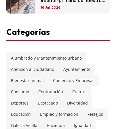
infantil-primaria de nuestro
municipio
16 Jul, 2026
Categorías
Alumbrado y Mantenimiento urbano
Atención al ciudadano
Ayuntamiento
Bienestar animal
Comercio y Empresas
Consumo
Contratación
Cultura
Deportes
Destacado
Diversidad
Educación
Empleo y formación
Festejos
Galería Velilla
Hacienda
Igualdad