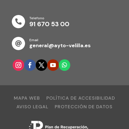
Telefono

91 670 53 00
Email

general@ayto-velilla.es
MAPA WEB
POLÍTICA DE ACCESIBILIDAD
AVISO LEGAL
PROTECCIÓN DE DATOS