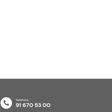
Telefono

91 670 53 00