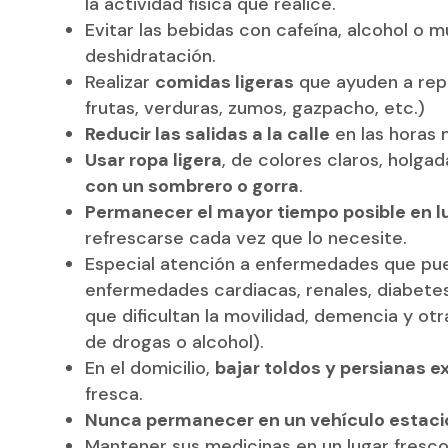
la actividad física que realice.
Evitar las bebidas con cafeína, alcohol o 
deshidratación.
Realizar
comidas ligeras
que ayuden a repo
frutas, verduras, zumos, gazpacho, etc.)
Reducir las salidas a la calle
en las horas 
Usar ropa ligera
, de colores claros, holgad
con un sombrero o gorra
.
Permanecer el mayor tiempo posible en l
refrescarse cada vez que lo necesite.
Especial atención a enfermedades que pue
enfermedades cardiacas, renales, diabetes
que dificultan la movilidad, demencia y o
de drogas o alcohol).
En el domicilio,
bajar toldos y persianas e
fresca.
Nunca permanecer en un vehículo estaci
Mantener sus medicinas en un lugar fresco