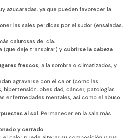
muy azucaradas, ya que pueden favorecer la
ner las sales perdidas por el sudor (ensaladas,
más calurosas del día.
a (que deje transpirar) y
cubrirse la cabeza
ugares frescos
, a la sombra o climatizados, y
dan agravarse con el calor (como las
, hipertensión, obesidad, cáncer, patologías
tras enfermedades mentales, así como el abuso
xpuestas al sol
. Permanecer en la sala más
onado y cerrado
.
; el calor puede alterar su composición y sus