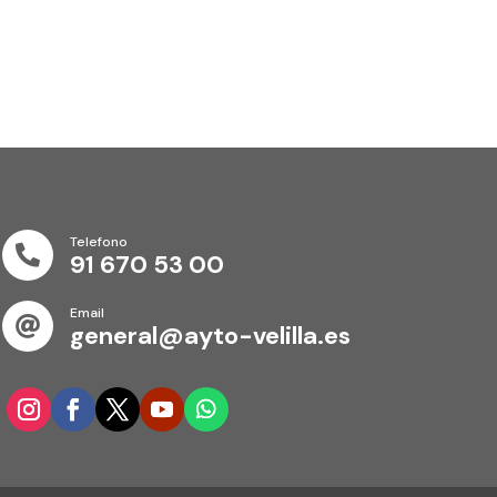
Telefono

91 670 53 00
Email

general@ayto-velilla.es