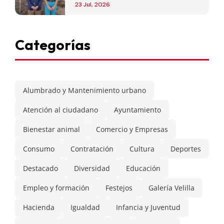
de Madrid
23 Jul, 2026
Categorías
Alumbrado y Mantenimiento urbano
Atención al ciudadano
Ayuntamiento
Bienestar animal
Comercio y Empresas
Consumo
Contratación
Cultura
Deportes
Destacado
Diversidad
Educación
Empleo y formación
Festejos
Galería Velilla
Hacienda
Igualdad
Infancia y Juventud