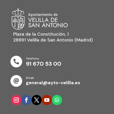
Plaza de la Constitución, 1
28891 Velilla de San Antonio (Madrid)
Telefono

91 670 53 00
Email

general@ayto-velilla.es