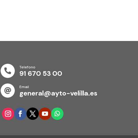
Telefono

91 670 53 00
Email

general@ayto-velilla.es