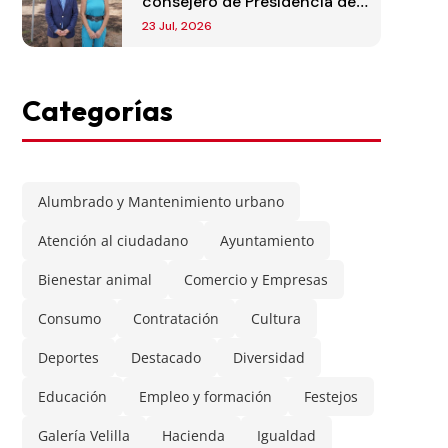
consejero de Presidencia de
la Comunidad de Madrid
23 Jul, 2026
Categorías
Alumbrado y Mantenimiento urbano
Atención al ciudadano
Ayuntamiento
Bienestar animal
Comercio y Empresas
Consumo
Contratación
Cultura
Deportes
Destacado
Diversidad
Educación
Empleo y formación
Festejos
Galería Velilla
Hacienda
Igualdad