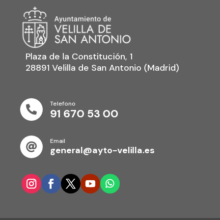
Plaza de la Constitución, 1
28891 Velilla de San Antonio (Madrid)
Telefono

91 670 53 00
Email

general@ayto-velilla.es