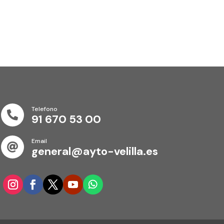
Telefono

91 670 53 00
Email

general@ayto-velilla.es