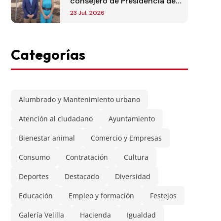
consejero de Presidencia de
la Comunidad de Madrid
23 Jul, 2026
Categorías
Alumbrado y Mantenimiento urbano
Atención al ciudadano
Ayuntamiento
Bienestar animal
Comercio y Empresas
Consumo
Contratación
Cultura
Deportes
Destacado
Diversidad
Educación
Empleo y formación
Festejos
Galería Velilla
Hacienda
Igualdad