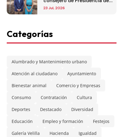
consejero de Presidencia de
la Comunidad de Madrid
23 Jul, 2026
Categorías
Alumbrado y Mantenimiento urbano
Atención al ciudadano
Ayuntamiento
Bienestar animal
Comercio y Empresas
Consumo
Contratación
Cultura
Deportes
Destacado
Diversidad
Educación
Empleo y formación
Festejos
Galería Velilla
Hacienda
Igualdad