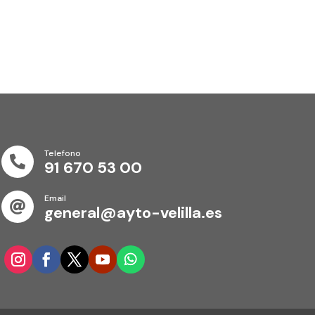
Telefono

91 670 53 00
Email

general@ayto-velilla.es