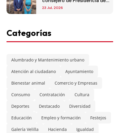
consejero de Presidencia de
la Comunidad de Madrid
23 Jul, 2026
Categorías
Alumbrado y Mantenimiento urbano
Atención al ciudadano
Ayuntamiento
Bienestar animal
Comercio y Empresas
Consumo
Contratación
Cultura
Deportes
Destacado
Diversidad
Educación
Empleo y formación
Festejos
Galería Velilla
Hacienda
Igualdad