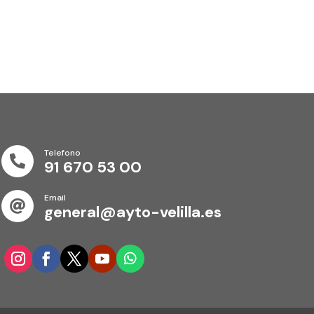
Telefono

91 670 53 00
Email

general@ayto-velilla.es