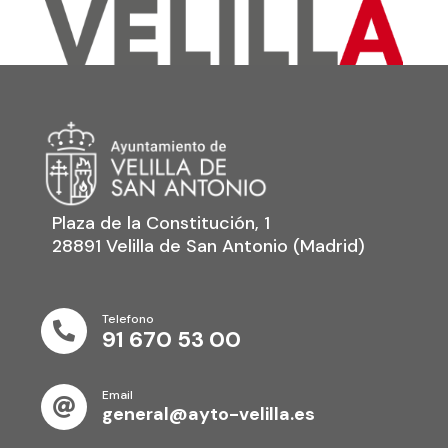
Plaza de la Constitución, 1
28891 Velilla de San Antonio (Madrid)
Telefono

91 670 53 00
Email

general@ayto-velilla.es