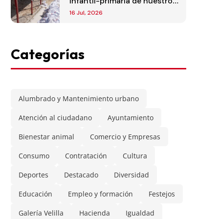
infantil-primaria de nuestro
municipio
16 Jul, 2026
Categorías
Alumbrado y Mantenimiento urbano
Atención al ciudadano
Ayuntamiento
Bienestar animal
Comercio y Empresas
Consumo
Contratación
Cultura
Deportes
Destacado
Diversidad
Educación
Empleo y formación
Festejos
Galería Velilla
Hacienda
Igualdad