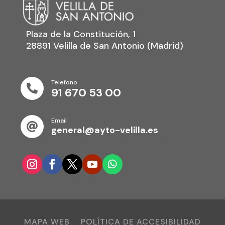
Plaza de la Constitución, 1
28891 Velilla de San Antonio (Madrid)
Telefono

91 670 53 00
Email

general@ayto-velilla.es
MAPA WEB
POLÍTICA DE ACCESIBILIDAD