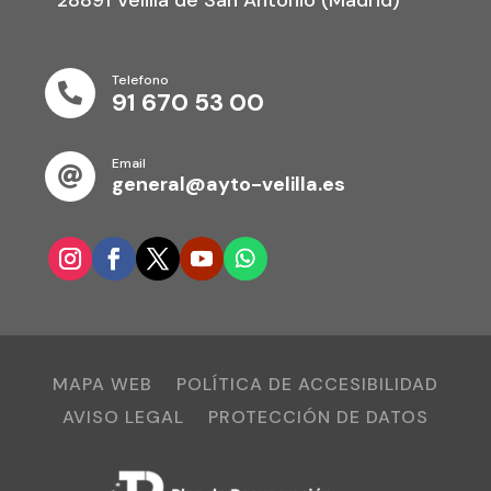
28891 Velilla de San Antonio (Madrid)
Telefono

91 670 53 00
Email

general@ayto-velilla.es
MAPA WEB
POLÍTICA DE ACCESIBILIDAD
AVISO LEGAL
PROTECCIÓN DE DATOS