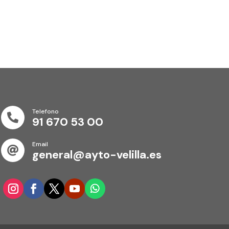
Telefono

91 670 53 00
Email

general@ayto-velilla.es