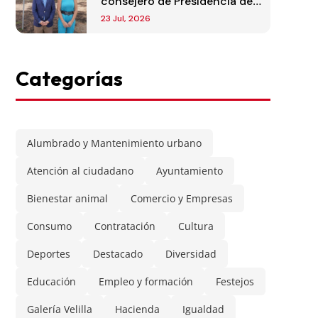
consejero de Presidencia de
la Comunidad de Madrid
23 Jul, 2026
Categorías
Alumbrado y Mantenimiento urbano
Atención al ciudadano
Ayuntamiento
Bienestar animal
Comercio y Empresas
Consumo
Contratación
Cultura
Deportes
Destacado
Diversidad
Educación
Empleo y formación
Festejos
Galería Velilla
Hacienda
Igualdad