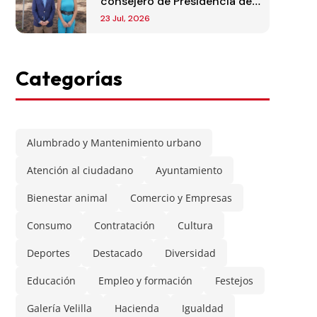
consejero de Presidencia de
la Comunidad de Madrid
23 Jul, 2026
Categorías
Alumbrado y Mantenimiento urbano
Atención al ciudadano
Ayuntamiento
Bienestar animal
Comercio y Empresas
Consumo
Contratación
Cultura
Deportes
Destacado
Diversidad
Educación
Empleo y formación
Festejos
Galería Velilla
Hacienda
Igualdad