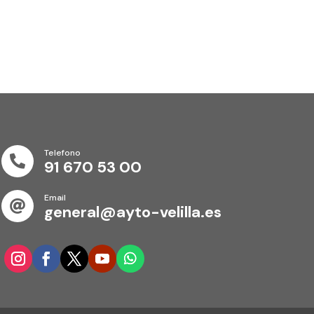
Telefono

91 670 53 00
Email

general@ayto-velilla.es