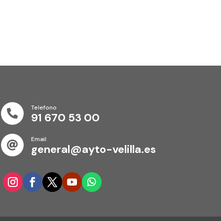
Telefono

91 670 53 00
Email

general@ayto-velilla.es