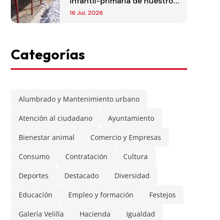
infantil-primaria de nuestro
municipio
16 Jul, 2026
Categorías
Alumbrado y Mantenimiento urbano
Atención al ciudadano
Ayuntamiento
Bienestar animal
Comercio y Empresas
Consumo
Contratación
Cultura
Deportes
Destacado
Diversidad
Educación
Empleo y formación
Festejos
Galería Velilla
Hacienda
Igualdad