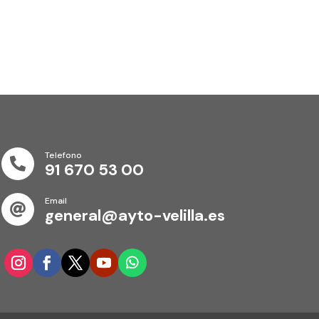
Telefono

91 670 53 00
Email

general@ayto-velilla.es