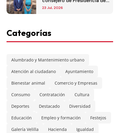
consejero de Presidencia de
la Comunidad de Madrid
23 Jul, 2026
Categorías
Alumbrado y Mantenimiento urbano
Atención al ciudadano
Ayuntamiento
Bienestar animal
Comercio y Empresas
Consumo
Contratación
Cultura
Deportes
Destacado
Diversidad
Educación
Empleo y formación
Festejos
Galería Velilla
Hacienda
Igualdad