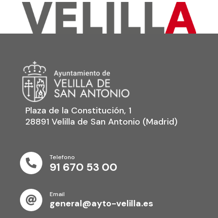
Plaza de la Constitución, 1
28891 Velilla de San Antonio (Madrid)
Telefono

91 670 53 00
Email

general@ayto-velilla.es