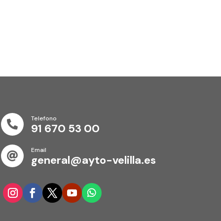
Telefono

91 670 53 00
Email

general@ayto-velilla.es