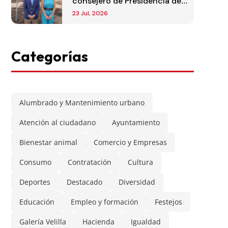
consejero de Presidencia de
la Comunidad de Madrid
23 Jul, 2026
Categorías
Alumbrado y Mantenimiento urbano
Atención al ciudadano
Ayuntamiento
Bienestar animal
Comercio y Empresas
Consumo
Contratación
Cultura
Deportes
Destacado
Diversidad
Educación
Empleo y formación
Festejos
Galería Velilla
Hacienda
Igualdad