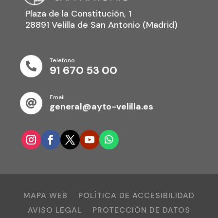
Plaza de la Constitución, 1
28891 Velilla de San Antonio (Madrid)
Telefono

91 670 53 00
Email

general@ayto-velilla.es
MAPA WEB
POLÍTICA DE ACCESIBILIDAD
AVISO LEGAL
PROTECCIÓN DE DATOS