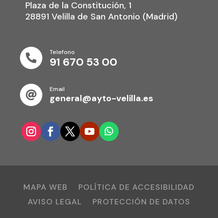
Plaza de la Constitución, 1
28891 Velilla de San Antonio (Madrid)
Telefono

91 670 53 00
Email

general@ayto-velilla.es
MAPA WEB
POLÍTICA DE ACCESIBILIDAD
AVISO LEGAL
PROTECCIÓN DE DATOS