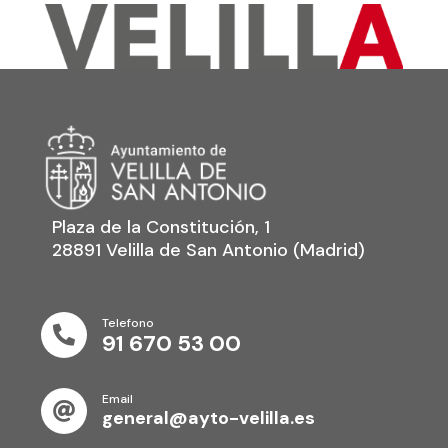
Plaza de la Constitución, 1
28891 Velilla de San Antonio (Madrid)
Telefono

91 670 53 00
Email

general@ayto-velilla.es