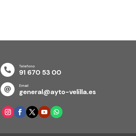
Telefono

91 670 53 00
Email

general@ayto-velilla.es