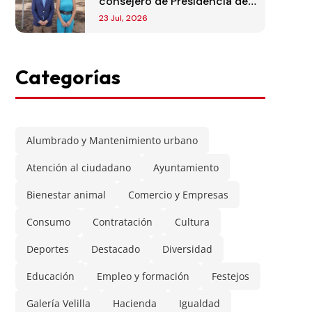
consejero de Presidencia de
la Comunidad de Madrid
23 Jul, 2026
Categorías
Alumbrado y Mantenimiento urbano
Atención al ciudadano
Ayuntamiento
Bienestar animal
Comercio y Empresas
Consumo
Contratación
Cultura
Deportes
Destacado
Diversidad
Educación
Empleo y formación
Festejos
Galería Velilla
Hacienda
Igualdad