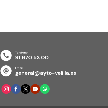
Telefono

91 670 53 00
Email

general@ayto-velilla.es