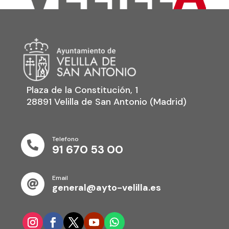
Plaza de la Constitución, 1
28891 Velilla de San Antonio (Madrid)
Telefono

91 670 53 00
Email

general@ayto-velilla.es